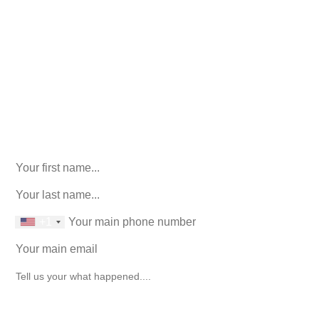
Consultation. No Obligation.
We’ll help you figure out your next
step.
916-764-3059
Facebook
This field is for validation purposes and should be left
unchanged.
First Name
(Required)
last name
(Required)
phone number
+1
Email
(Required)
How can we help you?
(Required)