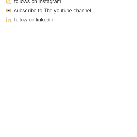
follows on instagram
subscribe to The youtube channel
follow on linkedin
Our Locations
Sacramento
701 Howe Avenue, Suite A-1
Sacramento, CA 95825
Phone: (916) 444-0100 | Toll-Free: (888) 776-0977
Roseville
1100 Melody Lane, Suite 208
Roseville, CA 95678
Phone: (916) 490-3950 | Toll-Free: (888) 776-0977
Elk Grove