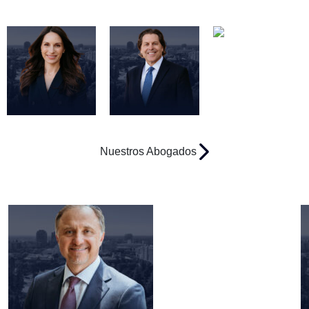
John Demas
Brad Schultz
Jacqueline
Siemens
Erik Gutierrez
Kate R. Ebert
Tim Spangler
Nuestros Abogados
Nuestros Expertos